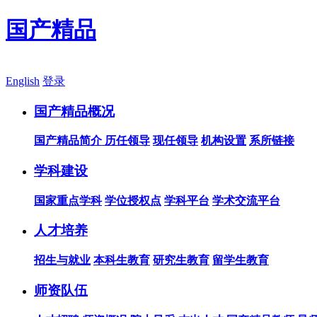
国产精品
English
登录
国产精品概况
国产精品简介
历任领导
现任领导
机构设置
系所链接
学科建设
国家重点学科
学位授权点
学科平台
学术交流平台
人才培养
招生与就业
本科生教育
研究生教育
留学生教育
师资队伍