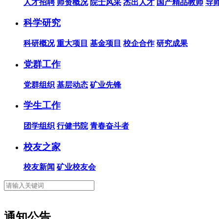
人才招聘
师资概况
院士风采
杰出人才
国产精品教师
导
科学研究
科研概况
重大项目
基金项目
校企合作
研究成果
党群工作
党群组织
基层动态
矿业先锋
学生工作
团学组织
行健书院
青春奋斗者
校友之家
校友新闻
矿业校友会
通知公告